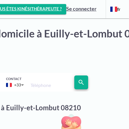
Se connecter
US ÊTES KINÉSITHÉRAPEUTE ?
fr
domicile
à Euilly-et-Lombut
CONTACT
search
Téléphone
+33
e à Euilly-et-Lombut 08210