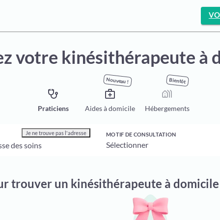
VO
z votre kinésithérapeute à 
Nouveau !
Bientôt
stethoscope
medical_services
holiday_village
Praticiens
Aides à domicile
Hébergements
Je ne trouve pas l'adresse
MOTIF DE CONSULTATION
ur trouver un kinésithérapeute à domicil