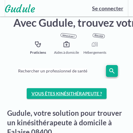
Se connecter
Avec Gudule,
trouvez vot
Nouveau !
Bientôt
stethoscope
medical_services
holiday_village
Praticiens
Aides à domicile
Hébergements
search
Rechercher un professionnel de santé
VOUS ÊTES KINÉSITHÉRAPEUTE ?
Gudule, votre solution pour trouver
un kinésithérapeute à domicile à
Falaise 08400