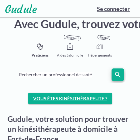
Se connecter
Avec Gudule,
trouvez vot
Nouveau !
Bientôt
stethoscope
medical_services
holiday_village
Praticiens
Aides à domicile
Hébergements
search
Rechercher un professionnel de santé
VOUS ÊTES KINÉSITHÉRAPEUTE ?
Gudule, votre solution pour trouver
un kinésithérapeute à domicile à
Fort-de-France