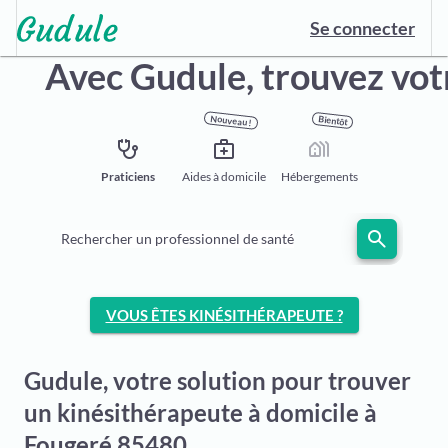
Se connecter
Avec Gudule,
trouvez vot
Nouveau !
Bientôt
stethoscope
medical_services
holiday_village
Praticiens
Aides à domicile
Hébergements
search
Rechercher un professionnel de santé
VOUS ÊTES KINÉSITHÉRAPEUTE ?
Gudule, votre solution pour trouver
un kinésithérapeute à domicile à
Fougeré 85480