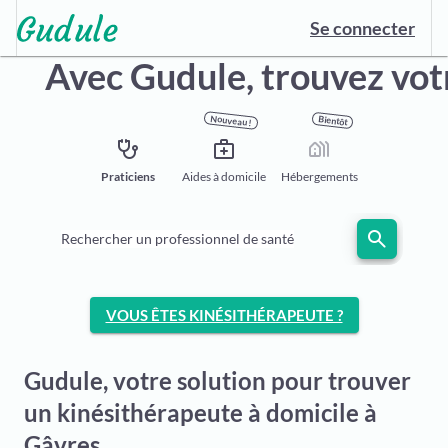
Se connecter
Avec Gudule,
trouvez vot
Nouveau !
Bientôt
stethoscope
medical_services
holiday_village
Praticiens
Aides à domicile
Hébergements
search
Rechercher un professionnel de santé
VOUS ÊTES KINÉSITHÉRAPEUTE ?
Gudule, votre solution pour trouver
un kinésithérapeute à domicile à
Gâvres