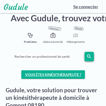
Se connecter
Avec Gudule,
trouvez vot
Nouveau !
Bientôt
stethoscope
medical_services
holiday_village
Praticiens
Aides à domicile
Hébergements
search
Rechercher un professionnel de santé
VOUS ÊTES KINÉSITHÉRAPEUTE ?
Gudule, votre solution pour trouver
un kinésithérapeute à domicile à
Gomont 08190