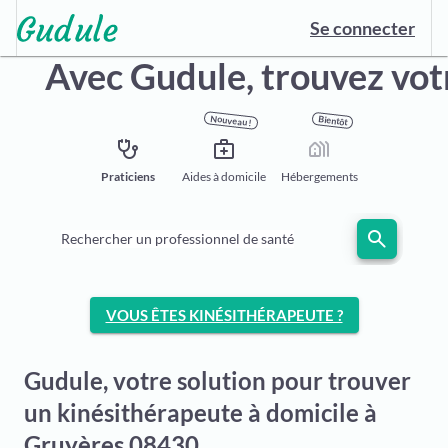
Se connecter
Avec Gudule,
trouvez vot
Nouveau !
Bientôt
stethoscope
medical_services
holiday_village
Praticiens
Aides à domicile
Hébergements
search
Rechercher un professionnel de santé
VOUS ÊTES KINÉSITHÉRAPEUTE ?
Gudule, votre solution pour trouver
un kinésithérapeute à domicile à
Gruyères 08430