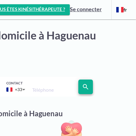
Se connecter
US ÊTES KINÉSITHÉRAPEUTE ?
fr
domicile
à Haguenau
CONTACT
search
Téléphone
+33
domicile à Haguenau