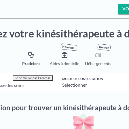
VO
z votre kinésithérapeute à 
Nouveau !
Bientôt
stethoscope
medical_services
holiday_village
Praticiens
Aides à domicile
Hébergements
Je ne trouve pas l'adresse
MOTIF DE CONSULTATION
tion pour trouver un kinésithérapeute à 