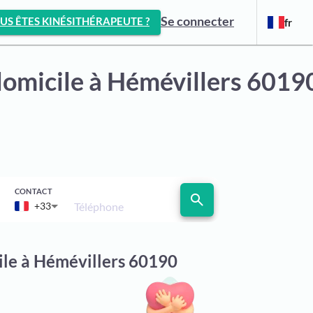
Se connecter
US ÊTES KINÉSITHÉRAPEUTE ?
fr
domicile
à Hémévillers 6019
CONTACT
search
Téléphone
+33
ile à Hémévillers 60190