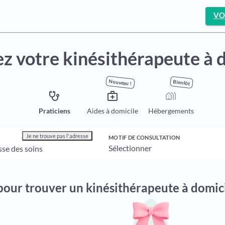
VO
z votre kinésithérapeute à 
Nouveau !
Bientôt
stethoscope
medical_services
holiday_village
Praticiens
Aides à domicile
Hébergements
Je ne trouve pas l'adresse
MOTIF DE CONSULTATION
 pour trouver un kinésithérapeute à domic