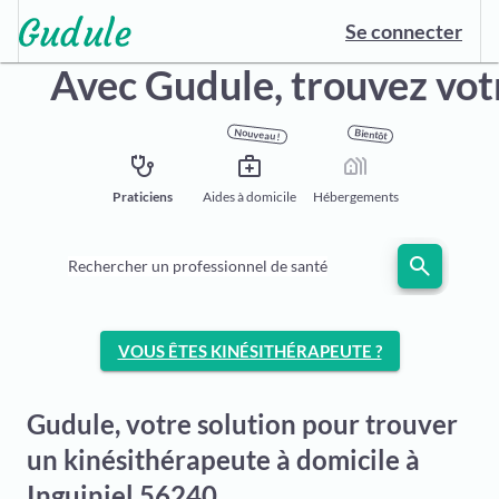
Se connecter
Avec Gudule,
trouvez vot
Nouveau !
Bientôt
stethoscope
medical_services
holiday_village
Praticiens
Aides à domicile
Hébergements
search
Rechercher un professionnel de santé
VOUS ÊTES KINÉSITHÉRAPEUTE ?
Gudule, votre solution pour trouver
un kinésithérapeute à domicile à
Inguiniel 56240