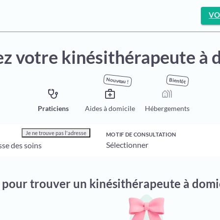
VO
z votre kinésithérapeute à 
Nouveau !
Bientôt
stethoscope
medical_services
holiday_village
Praticiens
Aides à domicile
Hébergements
Je ne trouve pas l'adresse
MOTIF DE CONSULTATION
n pour trouver un kinésithérapeute à domi