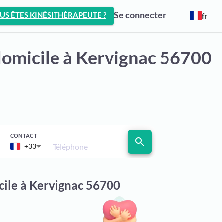
Se connecter
US ÊTES KINÉSITHÉRAPEUTE ?
fr
domicile
à Kervignac 56700
CONTACT
search
Téléphone
+33
cile à Kervignac 56700