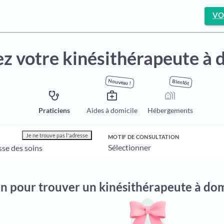
VO
z votre kinésithérapeute à 
Nouveau !
Bientôt
stethoscope
medical_services
holiday_village
Praticiens
Aides à domicile
Hébergements
Je ne trouve pas l'adresse
MOTIF DE CONSULTATION
on pour trouver un kinésithérapeute à do