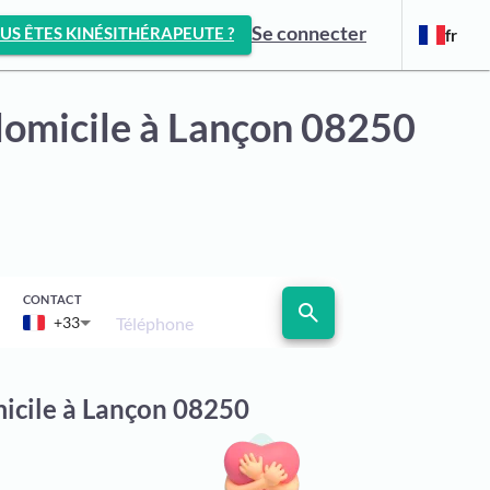
Se connecter
US ÊTES KINÉSITHÉRAPEUTE ?
fr
domicile
à Lançon 08250
CONTACT
search
Téléphone
+33
micile à Lançon 08250