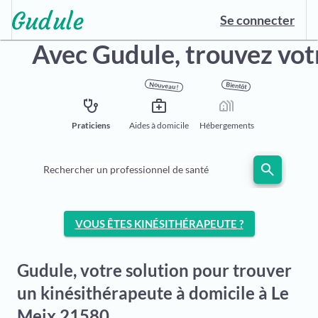
Se connecter
Avec Gudule,
trouvez vot
Nouveau !
Bientôt
stethoscope
medical_services
holiday_village
Praticiens
Aides à domicile
Hébergements
search
Rechercher un professionnel de santé
VOUS ÊTES KINÉSITHÉRAPEUTE ?
Gudule, votre solution pour trouver
un kinésithérapeute à domicile à Le
Meix 21580