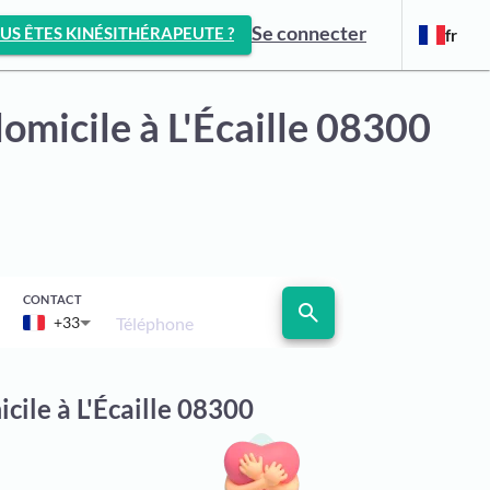
Se connecter
US ÊTES KINÉSITHÉRAPEUTE ?
fr
domicile
à L'Écaille 08300
CONTACT
search
Téléphone
+33
cile à L'Écaille 08300