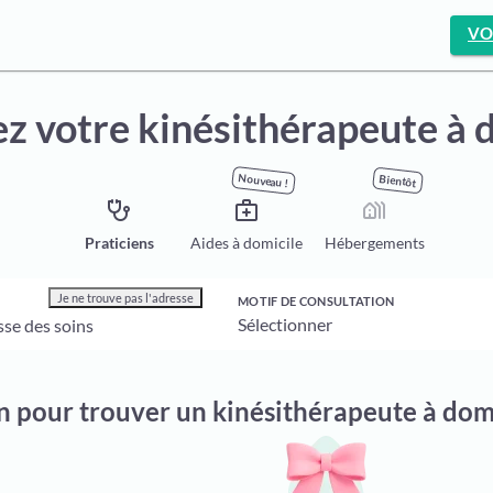
VO
z votre kinésithérapeute à 
Nouveau !
Bientôt
stethoscope
medical_services
holiday_village
Praticiens
Aides à domicile
Hébergements
Je ne trouve pas l'adresse
MOTIF DE CONSULTATION
n pour trouver un kinésithérapeute à domi