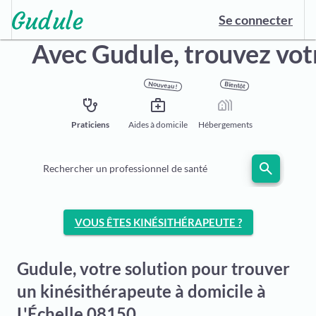
Se connecter
Avec Gudule,
trouvez vot
Nouveau !
Bientôt
stethoscope
medical_services
holiday_village
Praticiens
Aides à domicile
Hébergements
search
Rechercher un professionnel de santé
VOUS ÊTES KINÉSITHÉRAPEUTE ?
Gudule, votre solution pour trouver
un kinésithérapeute à domicile à
L'Échelle 08150