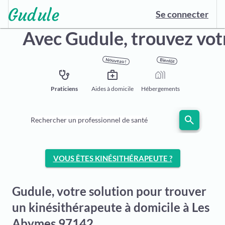
Se connecter
Avec Gudule,
trouvez vot
Nouveau !
Bientôt
stethoscope
medical_services
holiday_village
Praticiens
Aides à domicile
Hébergements
search
Rechercher un professionnel de santé
VOUS ÊTES KINÉSITHÉRAPEUTE ?
Gudule, votre solution pour trouver
un kinésithérapeute à domicile à Les
Abymes 97142