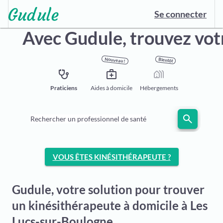
Se connecter
Avec Gudule,
trouvez vot
Nouveau !
Bientôt
stethoscope
medical_services
holiday_village
Praticiens
Aides à domicile
Hébergements
search
Rechercher un professionnel de santé
VOUS ÊTES KINÉSITHÉRAPEUTE ?
Gudule, votre solution pour trouver
un kinésithérapeute à domicile à Les
Lucs-sur-Boulogne