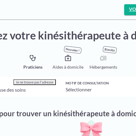
VO
z votre kinésithérapeute à 
Nouveau !
Bientôt
stethoscope
medical_services
holiday_village
Praticiens
Aides à domicile
Hébergements
Je ne trouve pas l'adresse
MOTIF DE CONSULTATION
 pour trouver un kinésithérapeute à domic