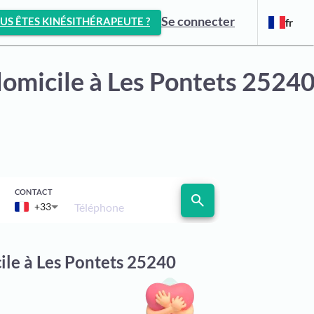
Se connecter
US ÊTES KINÉSITHÉRAPEUTE ?
fr
domicile
à Les Pontets 2524
CONTACT
search
Téléphone
+33
ile à Les Pontets 25240