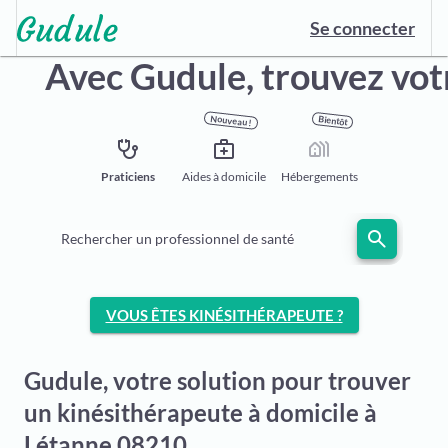
Se connecter
Avec Gudule,
trouvez vot
Nouveau !
Bientôt
stethoscope
medical_services
holiday_village
Praticiens
Aides à domicile
Hébergements
search
Rechercher un professionnel de santé
VOUS ÊTES KINÉSITHÉRAPEUTE ?
Gudule, votre solution pour trouver
un kinésithérapeute à domicile à
Létanne 08210