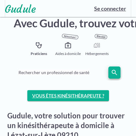
Se connecter
Avec Gudule,
trouvez vot
Nouveau !
Bientôt
stethoscope
medical_services
holiday_village
Praticiens
Aides à domicile
Hébergements
search
Rechercher un professionnel de santé
VOUS ÊTES KINÉSITHÉRAPEUTE ?
Gudule, votre solution pour trouver
un kinésithérapeute à domicile à
Lézat-sur-Lèze 09210