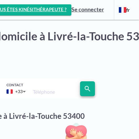
Se connecter
US ÊTES KINÉSITHÉRAPEUTE ?
fr
domicile
à Livré-la-Touche 5
CONTACT
search
Téléphone
+33
e à Livré-la-Touche 53400