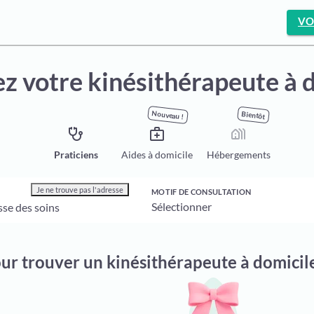
VO
z votre kinésithérapeute à 
Nouveau !
Bientôt
stethoscope
medical_services
holiday_village
Praticiens
Aides à domicile
Hébergements
Je ne trouve pas l'adresse
MOTIF DE CONSULTATION
our trouver un kinésithérapeute à domicil