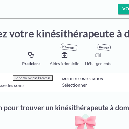
VO
z votre kinésithérapeute à 
Nouveau !
Bientôt
stethoscope
medical_services
holiday_village
Praticiens
Aides à domicile
Hébergements
Je ne trouve pas l'adresse
MOTIF DE CONSULTATION
on pour trouver un kinésithérapeute à dom