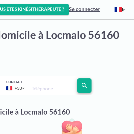
Se connecter
US ÊTES KINÉSITHÉRAPEUTE ?
fr
domicile
à Locmalo 56160
CONTACT
search
Téléphone
+33
icile à Locmalo 56160