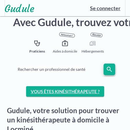
Se connecter
Avec Gudule,
trouvez vot
Nouveau !
Bientôt
stethoscope
medical_services
holiday_village
Praticiens
Aides à domicile
Hébergements
search
Rechercher un professionnel de santé
VOUS ÊTES KINÉSITHÉRAPEUTE ?
Gudule, votre solution pour trouver
un kinésithérapeute à domicile à
Locminé