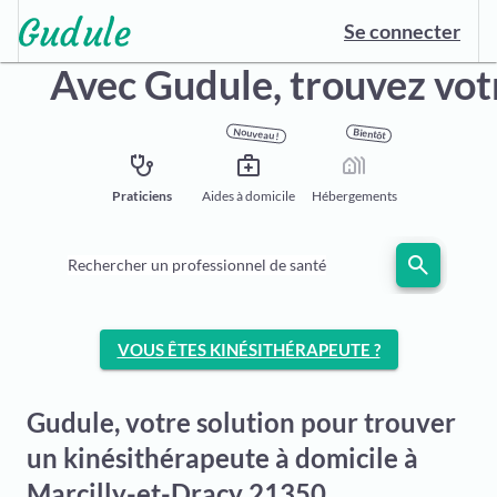
Se connecter
Avec Gudule,
trouvez vot
Nouveau !
Bientôt
stethoscope
medical_services
holiday_village
Praticiens
Aides à domicile
Hébergements
search
Rechercher un professionnel de santé
VOUS ÊTES KINÉSITHÉRAPEUTE ?
Gudule, votre solution pour trouver
un kinésithérapeute à domicile à
Marcilly-et-Dracy 21350