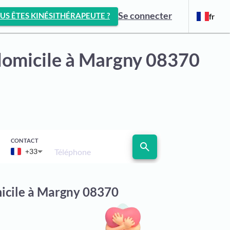
Se connecter
US ÊTES KINÉSITHÉRAPEUTE ?
fr
domicile
à Margny 08370
CONTACT
search
Téléphone
+33
micile à Margny 08370