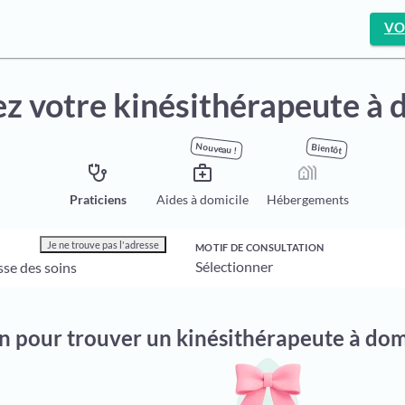
VO
z votre kinésithérapeute à 
Nouveau !
Bientôt
stethoscope
medical_services
holiday_village
Praticiens
Aides à domicile
Hébergements
Je ne trouve pas l'adresse
MOTIF DE CONSULTATION
on pour trouver un kinésithérapeute à do