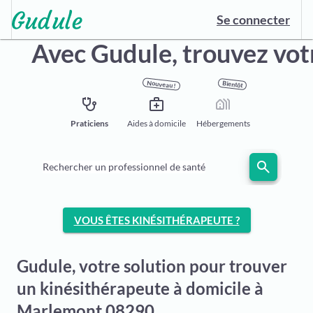
Se connecter
Avec Gudule,
trouvez vot
Nouveau !
Bientôt
stethoscope
medical_services
holiday_village
Praticiens
Aides à domicile
Hébergements
search
Rechercher un professionnel de santé
VOUS ÊTES KINÉSITHÉRAPEUTE ?
Gudule, votre solution pour trouver
un kinésithérapeute à domicile à
Marlemont 08290