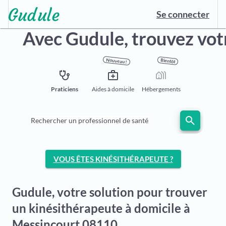
Se connecter
Avec Gudule,
trouvez vot
Nouveau !
Bientôt
stethoscope
medical_services
holiday_village
Praticiens
Aides à domicile
Hébergements
search
Rechercher un professionnel de santé
VOUS ÊTES KINÉSITHÉRAPEUTE ?
Gudule, votre solution pour trouver
un kinésithérapeute à domicile à
Messincourt 08110