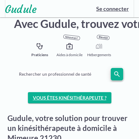
Se connecter
Avec Gudule,
trouvez vot
Nouveau !
Bientôt
stethoscope
medical_services
holiday_village
Praticiens
Aides à domicile
Hébergements
search
Rechercher un professionnel de santé
VOUS ÊTES KINÉSITHÉRAPEUTE ?
Gudule, votre solution pour trouver
un kinésithérapeute à domicile à
Mimeure 21230