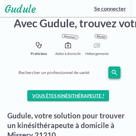
Se connecter
Avec Gudule,
trouvez vot
Nouveau !
Bientôt
stethoscope
medical_services
holiday_village
Praticiens
Aides à domicile
Hébergements
search
Rechercher un professionnel de santé
VOUS ÊTES KINÉSITHÉRAPEUTE ?
Gudule, votre solution pour trouver
un kinésithérapeute à domicile à
Missery 21210