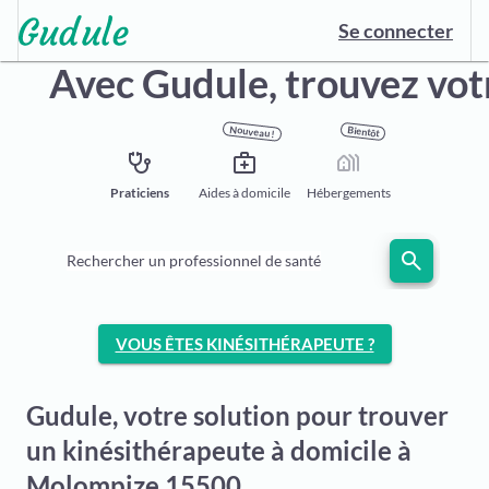
Se connecter
Avec Gudule,
trouvez vot
Nouveau !
Bientôt
stethoscope
medical_services
holiday_village
Praticiens
Aides à domicile
Hébergements
search
Rechercher un professionnel de santé
VOUS ÊTES KINÉSITHÉRAPEUTE ?
Gudule, votre solution pour trouver
un kinésithérapeute à domicile à
Molompize 15500