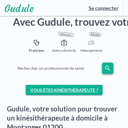
Se connecter
Avec Gudule,
trouvez vot
Nouveau !
Bientôt
stethoscope
medical_services
holiday_village
Praticiens
Aides à domicile
Hébergements
search
Rechercher un professionnel de santé
VOUS ÊTES KINÉSITHÉRAPEUTE ?
Gudule, votre solution pour trouver
un kinésithérapeute à domicile à
Montanges 01200