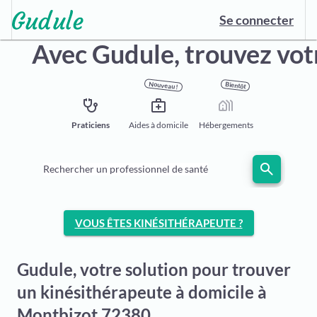
Se connecter
Avec Gudule,
trouvez vot
Nouveau !
Bientôt
stethoscope
medical_services
holiday_village
Praticiens
Aides à domicile
Hébergements
search
Rechercher un professionnel de santé
VOUS ÊTES KINÉSITHÉRAPEUTE ?
Gudule, votre solution pour trouver
un kinésithérapeute à domicile à
Montbizot 72380