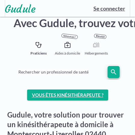
Se connecter
Avec Gudule,
trouvez vot
Nouveau !
Bientôt
stethoscope
medical_services
holiday_village
Praticiens
Aides à domicile
Hébergements
search
Rechercher un professionnel de santé
VOUS ÊTES KINÉSITHÉRAPEUTE ?
Gudule, votre solution pour trouver
un kinésithérapeute à domicile à
Montescourt-Lizerolles 02440