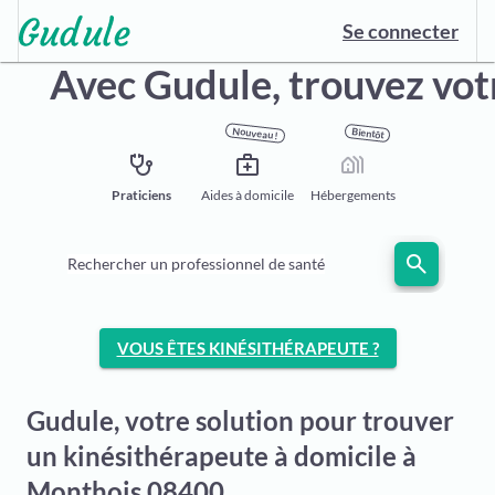
Se connecter
Avec Gudule,
trouvez vot
Nouveau !
Bientôt
stethoscope
medical_services
holiday_village
Praticiens
Aides à domicile
Hébergements
search
Rechercher un professionnel de santé
VOUS ÊTES KINÉSITHÉRAPEUTE ?
Gudule, votre solution pour trouver
un kinésithérapeute à domicile à
Monthois 08400