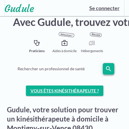
Se connecter
Avec Gudule,
trouvez vot
Nouveau !
Bientôt
stethoscope
medical_services
holiday_village
Praticiens
Aides à domicile
Hébergements
search
Rechercher un professionnel de santé
VOUS ÊTES KINÉSITHÉRAPEUTE ?
Gudule, votre solution pour trouver
un kinésithérapeute à domicile à
Montigny-sur-Vence 08430