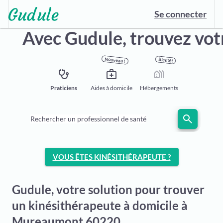
Se connecter
Avec Gudule,
trouvez vot
Nouveau !
Bientôt
stethoscope
medical_services
holiday_village
Praticiens
Aides à domicile
Hébergements
search
Rechercher un professionnel de santé
VOUS ÊTES KINÉSITHÉRAPEUTE ?
Gudule, votre solution pour trouver
un kinésithérapeute à domicile à
Mureaumont 60220