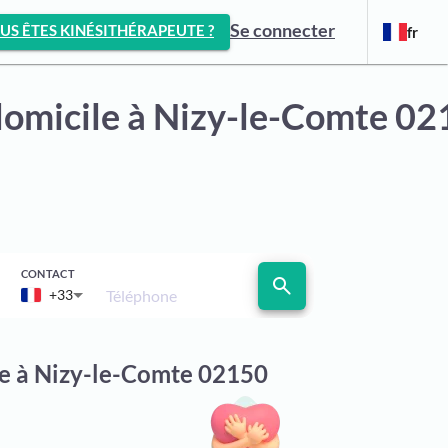
Se connecter
US ÊTES KINÉSITHÉRAPEUTE ?
fr
domicile
à Nizy-le-Comte 02
CONTACT
search
Téléphone
+33
le à Nizy-le-Comte 02150