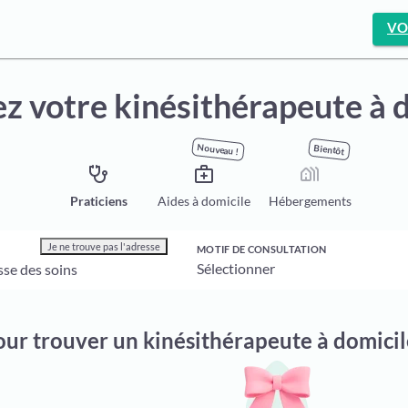
VO
z votre kinésithérapeute à 
Nouveau !
Bientôt
stethoscope
medical_services
holiday_village
Praticiens
Aides à domicile
Hébergements
Je ne trouve pas l'adresse
MOTIF DE CONSULTATION
pour trouver un kinésithérapeute à domici