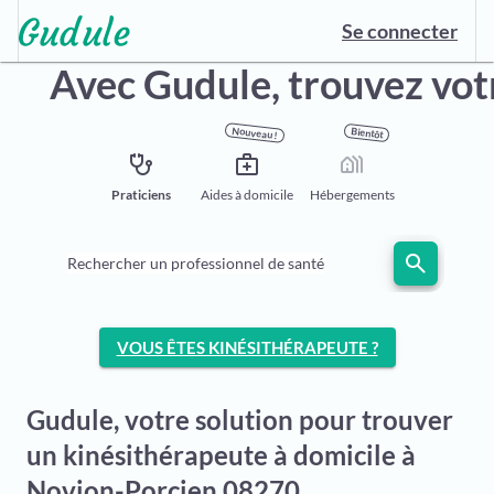
Se connecter
Avec Gudule,
trouvez vot
Nouveau !
Bientôt
stethoscope
medical_services
holiday_village
Praticiens
Aides à domicile
Hébergements
search
Rechercher un professionnel de santé
VOUS ÊTES KINÉSITHÉRAPEUTE ?
Gudule, votre solution pour trouver
un kinésithérapeute à domicile à
Novion-Porcien 08270