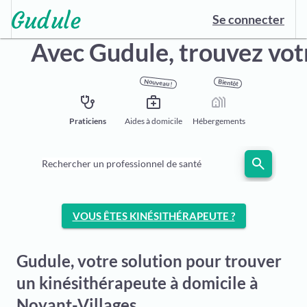
Se connecter
Avec Gudule,
trouvez vot
Nouveau !
Bientôt
stethoscope
medical_services
holiday_village
Praticiens
Aides à domicile
Hébergements
search
Rechercher un professionnel de santé
VOUS ÊTES KINÉSITHÉRAPEUTE ?
Gudule, votre solution pour trouver
un kinésithérapeute à domicile à
Noyant-Villages