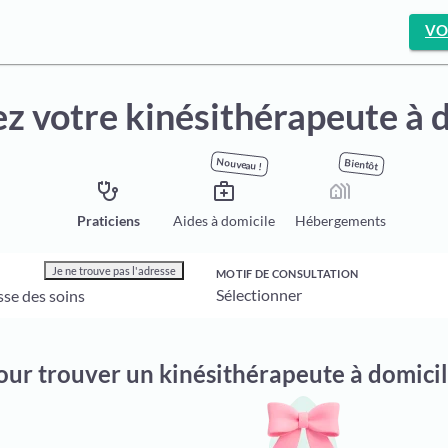
VO
z votre kinésithérapeute à 
Nouveau !
Bientôt
stethoscope
medical_services
holiday_village
Praticiens
Aides à domicile
Hébergements
Je ne trouve pas l'adresse
MOTIF DE CONSULTATION
pour trouver un kinésithérapeute à domici