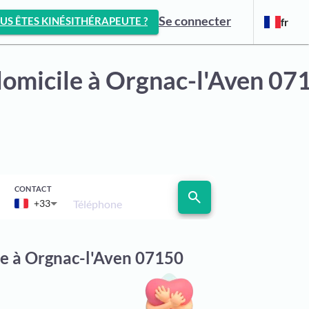
Se connecter
US ÊTES KINÉSITHÉRAPEUTE ?
fr
domicile
à Orgnac-l'Aven 07
CONTACT
search
Téléphone
+33
le à Orgnac-l'Aven 07150