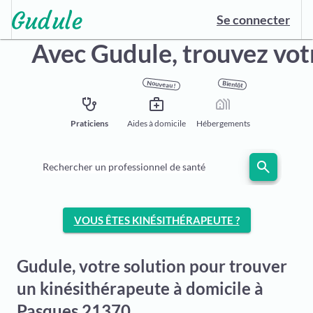
Se connecter
Avec Gudule,
trouvez vot
Nouveau !
Bientôt
stethoscope
medical_services
holiday_village
Praticiens
Aides à domicile
Hébergements
search
Rechercher un professionnel de santé
VOUS ÊTES KINÉSITHÉRAPEUTE ?
Gudule, votre solution pour trouver
un kinésithérapeute à domicile à
Pasques 21370