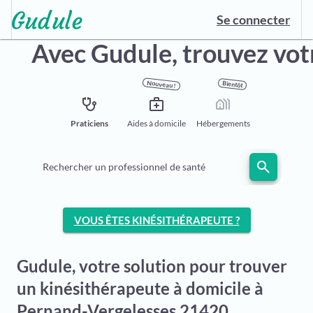
Se connecter
Avec Gudule,
trouvez vot
Nouveau !
Bientôt
stethoscope
medical_services
holiday_village
Praticiens
Aides à domicile
Hébergements
search
Rechercher un professionnel de santé
VOUS ÊTES KINÉSITHÉRAPEUTE ?
Gudule, votre solution pour trouver
un kinésithérapeute à domicile à
Pernand-Vergelesses 21420