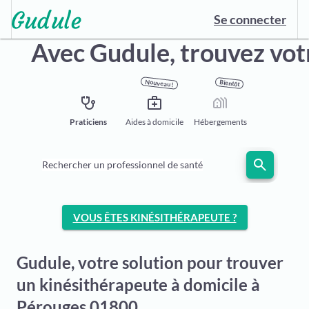
Se connecter
Avec Gudule,
trouvez vot
Nouveau !
Bientôt
stethoscope
medical_services
holiday_village
Praticiens
Aides à domicile
Hébergements
search
Rechercher un professionnel de santé
VOUS ÊTES KINÉSITHÉRAPEUTE ?
Gudule, votre solution pour trouver
un kinésithérapeute à domicile à
Pérouges 01800