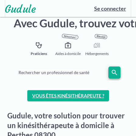
Se connecter
Avec Gudule,
trouvez vot
Nouveau !
Bientôt
stethoscope
medical_services
holiday_village
Praticiens
Aides à domicile
Hébergements
search
Rechercher un professionnel de santé
VOUS ÊTES KINÉSITHÉRAPEUTE ?
Gudule, votre solution pour trouver
un kinésithérapeute à domicile à
Perthes 08300