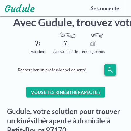
Se connecter
Avec Gudule,
trouvez vot
Nouveau !
Bientôt
stethoscope
medical_services
holiday_village
Praticiens
Aides à domicile
Hébergements
search
Rechercher un professionnel de santé
VOUS ÊTES KINÉSITHÉRAPEUTE ?
Gudule, votre solution pour trouver
un kinésithérapeute à domicile à
Petit-Bourg 97170