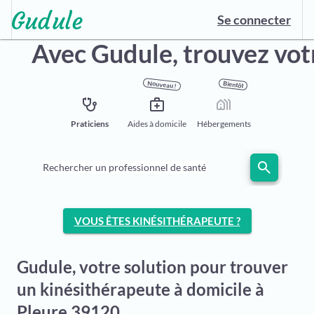
Se connecter
Avec Gudule,
trouvez vot
Nouveau !
Bientôt
stethoscope
medical_services
holiday_village
Praticiens
Aides à domicile
Hébergements
search
Rechercher un professionnel de santé
VOUS ÊTES KINÉSITHÉRAPEUTE ?
Gudule, votre solution pour trouver
un kinésithérapeute à domicile à
Pleure 39120