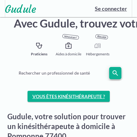
Se connecter
Avec Gudule,
trouvez vot
Nouveau !
Bientôt
stethoscope
medical_services
holiday_village
Praticiens
Aides à domicile
Hébergements
search
Rechercher un professionnel de santé
VOUS ÊTES KINÉSITHÉRAPEUTE ?
Gudule, votre solution pour trouver
un kinésithérapeute à domicile à
Pomponne 77400