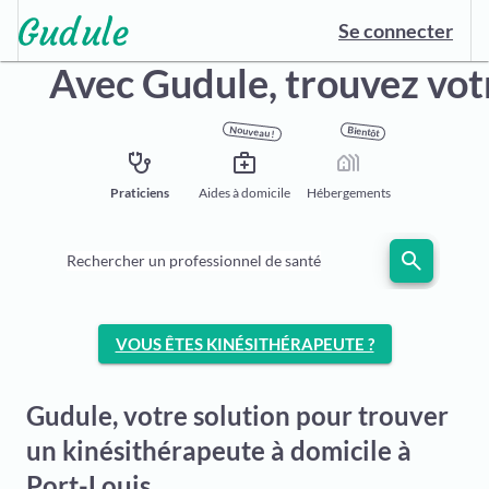
Se connecter
Avec Gudule,
trouvez vot
Nouveau !
Bientôt
stethoscope
medical_services
holiday_village
Praticiens
Aides à domicile
Hébergements
search
Rechercher un professionnel de santé
VOUS ÊTES KINÉSITHÉRAPEUTE ?
Gudule, votre solution pour trouver
un kinésithérapeute à domicile à
Port-Louis