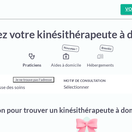
VO
z votre kinésithérapeute à 
Nouveau !
Bientôt
stethoscope
medical_services
holiday_village
Praticiens
Aides à domicile
Hébergements
Je ne trouve pas l'adresse
MOTIF DE CONSULTATION
on pour trouver un kinésithérapeute à do