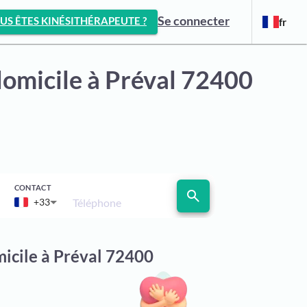
Se connecter
US ÊTES KINÉSITHÉRAPEUTE ?
fr
domicile
à Préval 72400
CONTACT
search
Téléphone
+33
micile à Préval 72400