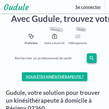
Se connecter
Avec Gudule,
trouvez vot
Nouveau !
Bientôt
stethoscope
medical_services
holiday_village
Praticiens
Aides à domicile
Hébergements
search
Rechercher un professionnel de santé
VOUS ÊTES KINÉSITHÉRAPEUTE ?
Gudule, votre solution pour trouver
un kinésithérapeute à domicile à
Résigny 02360